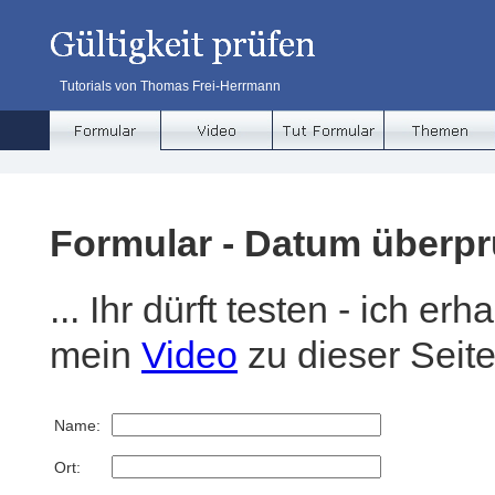
Tutorials von Thomas Frei-Herrmann
Formular - Datum überpr
... Ihr dürft testen - ich e
mein
Video
zu dieser Seite
Name:
Ort: