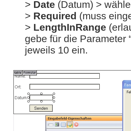
>
Date
(Datum) > wähl
>
Required
(muss eing
>
LengthInRange
(erla
gebe für die Parameter 
jeweils 10 ein.